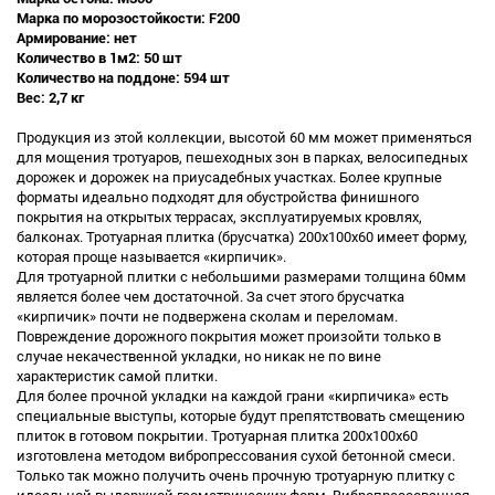
Марка по морозостойкости: F200
Армирование: нет
Количество в 1м2: 50 шт
Количество на поддоне: 594 шт
Вес: 2,7 кг
Продукция из этой коллекции, высотой 60 мм может применяться
для мощения тротуаров, пешеходных зон в парках, велосипедных
дорожек и дорожек на приусадебных участках. Более крупные
форматы идеально подходят для обустройства финишного
покрытия на открытых террасах, эксплуатируемых кровлях,
балконах. Тротуарная плитка (брусчатка) 200х100х60 имеет форму,
которая проще называется «кирпичик».
Для тротуарной плитки с небольшими размерами толщина 60мм
является более чем достаточной. За счет этого брусчатка
«кирпичик» почти не подвержена сколам и переломам.
Повреждение дорожного покрытия может произойти только в
случае некачественной укладки, но никак не по вине
характеристик самой плитки.
Для более прочной укладки на каждой грани «кирпичика» есть
специальные выступы, которые будут препятствовать смещению
плиток в готовом покрытии. Тротуарная плитка 200х100х60
изготовлена методом вибропрессования сухой бетонной смеси.
Только так можно получить очень прочную тротуарную плитку с