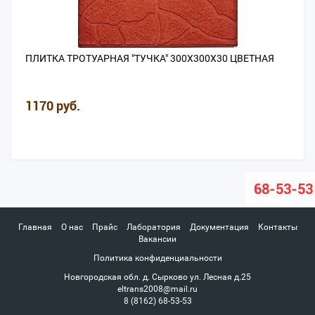
ПЛИТКА ТРОТУАРНАЯ "ТУЧКА" 300Х300Х30 ЦВЕТНАЯ
1170 руб.
68-53-53
Главная
О нас
Прайс
Лаборатория
Документация
Контакты
Вакансии
Политика конфиденциальности
Новгородская обл. д. Сырково ул. Лесная д.25
eltrans2008@mail.ru
8 (8162) 68-53-53